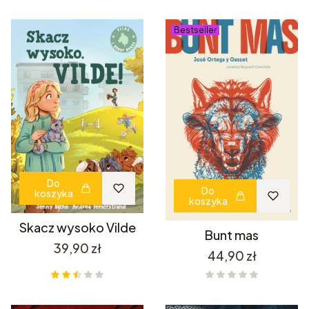
Bestseller
Do
Do
koszyka
koszyka
Skacz wysoko Vilde
Bunt mas
Cena
39,90 zł
Cena
44,90 zł