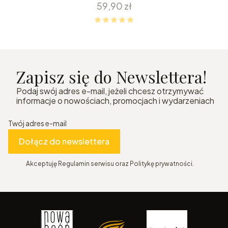
Cena
59,90 zł
Zapisz się do Newslettera!
Podaj swój adres e-mail, jeżeli chcesz otrzymywać
informacje o nowościach, promocjach i wydarzeniach
Twój adres e-mail
Dołącz do newslettera
Akceptuję Regulamin serwisu oraz Politykę prywatności.