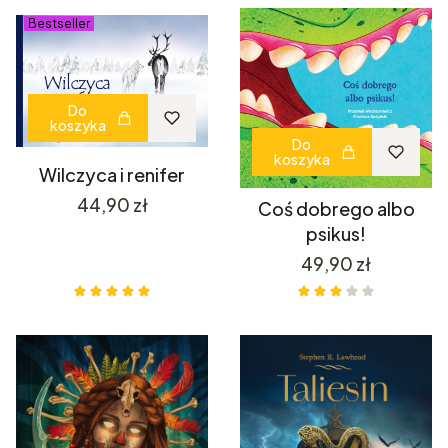
Bestseller
Do
koszyka
Do
koszyka
Wilczyca i renifer
Cena
44,90 zł
Coś dobrego albo
psikus!
Cena
49,90 zł