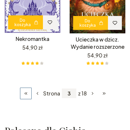
Do
Do
koszyka
koszyka
Nekromantka
Ucieczka w dzicz.
Wydanie rozszerzone
Cena
54,90 zł
Cena
54,90 zł
Strona
z 18
Wróć do pierwszej strony z produktami
Przejdź do os