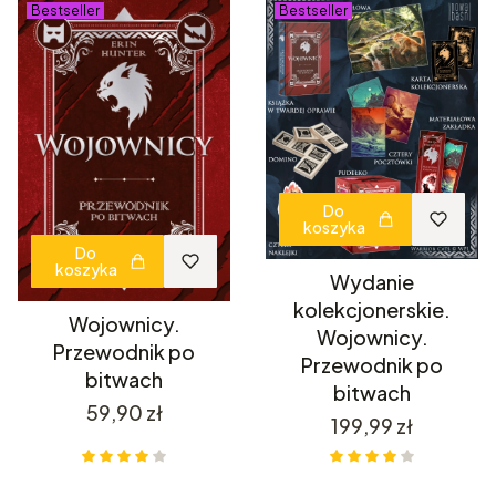
Bestseller
Bestseller
Do
koszyka
Do
koszyka
Wydanie
kolekcjonerskie.
Wojownicy.
Wojownicy.
Przewodnik po
Przewodnik po
bitwach
bitwach
Cena
59,90 zł
Cena
199,99 zł