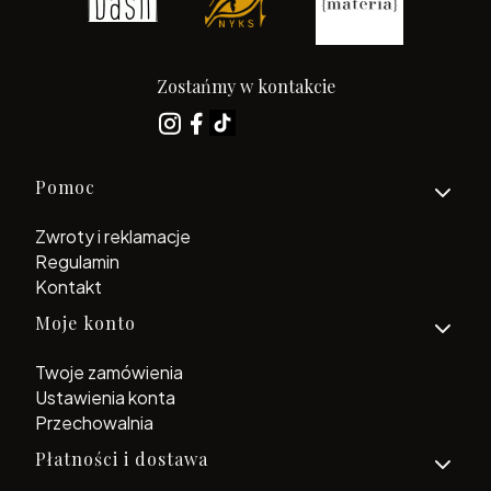
Zostańmy w kontakcie
Linki w stopce
Pomoc
Zwroty i reklamacje
Regulamin
Kontakt
Moje konto
Twoje zamówienia
Ustawienia konta
Przechowalnia
Płatności i dostawa