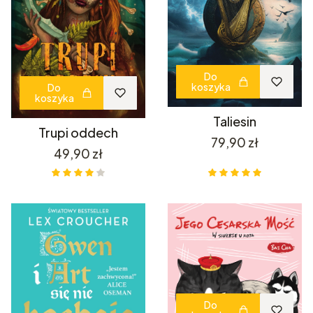
Do
koszyka
Do
koszyka
Taliesin
Trupi oddech
Cena
79,90 zł
Cena
49,90 zł
Do