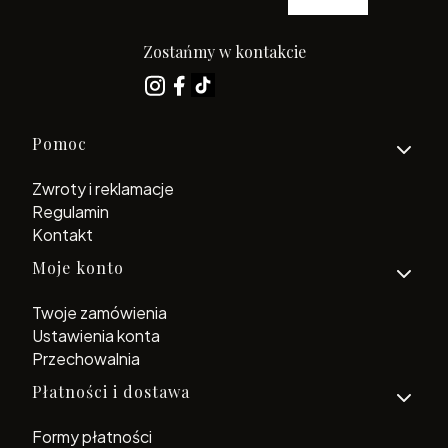
Zostańmy w kontakcie
Linki w stopce
Pomoc
Zwroty i reklamacje
Regulamin
Kontakt
Moje konto
Twoje zamówienia
Ustawienia konta
Przechowalnia
Płatności i dostawa
Formy płatności