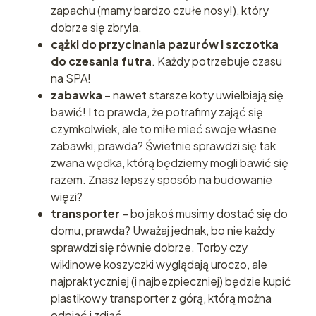
zapachu (mamy bardzo czułe nosy!), który
dobrze się zbryla.
cążki do przycinania pazurów i szczotka
do czesania futra
. Każdy potrzebuje czasu
na SPA!
zabawka
– nawet starsze koty uwielbiają się
bawić! I to prawda, że potrafimy zająć się
czymkolwiek, ale to miłe mieć swoje własne
zabawki, prawda? Świetnie sprawdzi się tak
zwana wędka, którą będziemy mogli bawić się
razem. Znasz lepszy sposób na budowanie
więzi?
transporter
– bo jakoś musimy dostać się do
domu, prawda? Uważaj jednak, bo nie każdy
sprawdzi się równie dobrze. Torby czy
wiklinowe koszyczki wyglądają uroczo, ale
najpraktyczniej (i najbezpieczniej) będzie kupić
plastikowy transporter z górą, którą można
odpiąć i zdjąć.