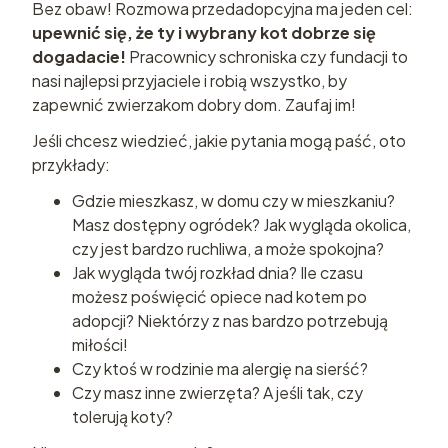
Bez obaw! Rozmowa przedadopcyjna ma jeden cel:
upewnić się, że ty i wybrany kot dobrze się
dogadacie!
Pracownicy schroniska czy fundacji to
nasi najlepsi przyjaciele i robią wszystko, by
zapewnić zwierzakom dobry dom. Zaufaj im!
Jeśli chcesz wiedzieć, jakie pytania mogą paść, oto
przykłady:
Gdzie mieszkasz, w domu czy w mieszkaniu?
Masz dostępny ogródek? Jak wygląda okolica,
czy jest bardzo ruchliwa, a może spokojna?
Jak wygląda twój rozkład dnia? Ile czasu
możesz poświęcić opiece nad kotem po
adopcji? Niektórzy z nas bardzo potrzebują
miłości!
Czy ktoś w rodzinie ma alergię na sierść?
Czy masz inne zwierzęta? A jeśli tak, czy
tolerują koty?