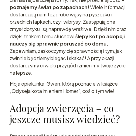
poznajemy świat po zapachach!
Wiele informacji
dostarczają nam też grube wąsy na pyszczku i
przednich łapkach, czyli wibrysy. Zastępują one
zmysł dotyku i są naprawdę wrażliwe. Dzięki nim oraz
dzięki znakomitemu słuchowi
ślepy kot po adopcji
nauczy się sprawnie poruszać po domu.
Zapewniam, zaskoczymy cię sprawnością i tym, jak
zwinnie będziemy biegać i skakać! A przy okazji
dostarczymy ci wielu przygód i zmienimy twoje życie
na lepsze.
Moja opiekunka, Gwen, którą poznacie w książce
„Odyseja kota imieniem Homer”, coś o tym wie!
Adopcja zwierzęcia – co
jeszcze musisz wiedzieć?