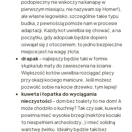
podopieczny nie wskoczy na kanapę w
pierwszym miesiącu, nie nazywam się Homer!),
ale własne legowisko, szczególnie takie typu
budka, z pewnością pomoże nam w procesie
adaptacji. Każdy kot uwielbia się chować, a na
początku, gdy adopciak będzie dopiero
oswajał się z otoczeniem, to jedno bezpieczne
miejsce jest na wagę złota.
drapak
– najlepszy będzie taki w formie
słupka lub maty do zawieszenia na ścianie.
Większość kotów uwielbia rozciągać plecy
przy okazji kociego manicure. Jeśli możesz
pozwolić sobie na kocie drzewko, tym lepiej!
kuweta i łopatka do wyciągania
nieczystości
– dom bez toalety to nie dom! A
może chodziło o kuchnię? Tak czy siak, kuweta
powinna mieć wysokie brzegi (niektóre kociaki
to niespełnieni archeolodzy…) i mieć solidną
warstwę żwirku. Idealny będzie taki bez