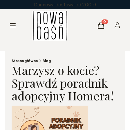
Darmowa dostawa od 200 zł
Menu
Produkty w kos
Koszyk
Zaloguj 
Strona główna
Blog
Marzysz o kocie?
Sprawdź poradnik
adopcyjny Homera!