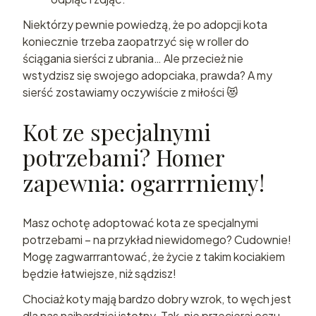
Niektórzy pewnie powiedzą, że po adopcji kota
koniecznie trzeba zaopatrzyć się w roller do
ściągania sierści z ubrania… Ale przecież nie
wstydzisz się swojego adopciaka, prawda? A my
sierść zostawiamy oczywiście z miłości 😻
Kot ze specjalnymi
potrzebami? Homer
zapewnia: ogarrrniemy!
Masz ochotę adoptować kota ze specjalnymi
potrzebami – na przykład niewidomego? Cudownie!
Mogę zagwarrrantować, że życie z takim kociakiem
będzie łatwiejsze, niż sądzisz!
Chociaż koty mają bardzo dobry wzrok, to węch jest
dla nas najbardziej istotny. Tak, nie przecieraj oczu –