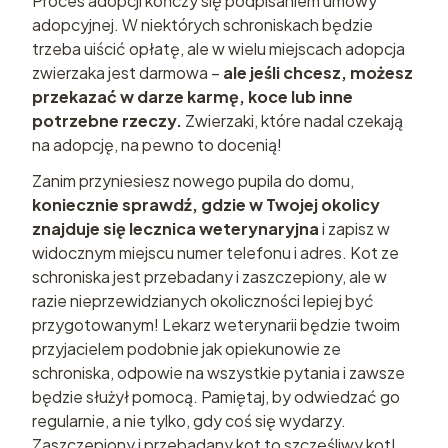
Proces adopcji kończy się podpisaniem umowy
adopcyjnej. W niektórych schroniskach będzie
trzeba uiścić opłatę, ale w wielu miejscach adopcja
zwierzaka jest darmowa –
ale jeśli chcesz, możesz
przekazać w darze karmę, koce lub inne
potrzebne rzeczy.
Zwierzaki, które nadal czekają
na adopcję, na pewno to docenią!
Zanim przyniesiesz nowego pupila do domu,
koniecznie sprawdź, gdzie w Twojej okolicy
znajduje się lecznica weterynaryjna
i zapisz w
widocznym miejscu numer telefonu i adres. Kot ze
schroniska jest przebadany i zaszczepiony, ale w
razie nieprzewidzianych okoliczności lepiej być
przygotowanym! Lekarz weterynarii będzie twoim
przyjacielem podobnie jak opiekunowie ze
schroniska, odpowie na wszystkie pytania i zawsze
będzie służył pomocą.
Pamiętaj, by odwiedzać go
regularnie, a nie tylko, gdy coś się wydarzy.
Zaszczepiony i przebadany kot to szczęśliwy kot!