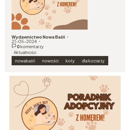
Wydawnictwo Nowa Baśń
autor:
21-05-2024
dodano:
0
komentarzy
Aktualności
w kategorii
nowabaśń
nowości
koty
dla kociarzy