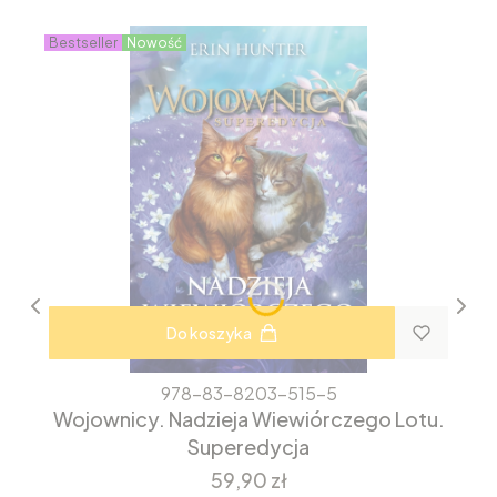
Bestseller
Nowość
Do koszyka
978-83-8203-515-5
Wojownicy. Nadzieja Wiewiórczego Lotu.
Superedycja
Cena
59,90 zł