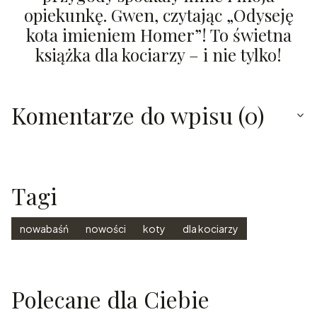
opiekunkę. Gwen, czytając „Odyseję
kota imieniem Homer”! To świetna
książka dla kociarzy – i nie tylko!
Komentarze do wpisu (0)
Tagi
nowabaśń
nowości
koty
dla kociarzy
Polecane dla Ciebie