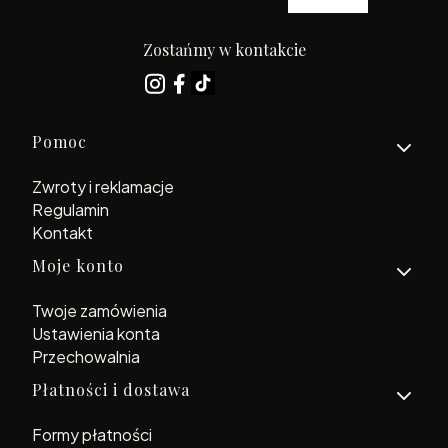
Zostańmy w kontakcie
Linki w stopce
Pomoc
Zwroty i reklamacje
Regulamin
Kontakt
Moje konto
Twoje zamówienia
Ustawienia konta
Przechowalnia
Płatności i dostawa
Formy płatności