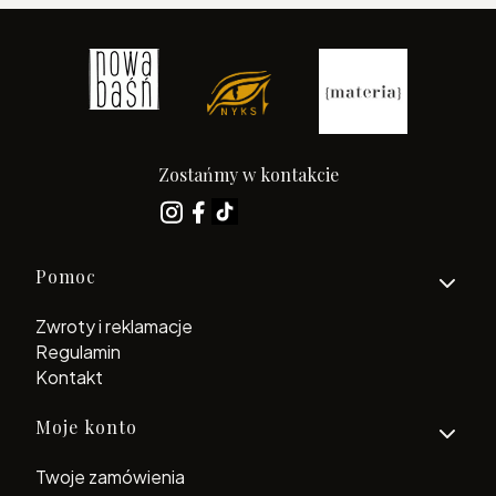
Zostańmy w kontakcie
Linki w stopce
Pomoc
Zwroty i reklamacje
Regulamin
Kontakt
Moje konto
Twoje zamówienia