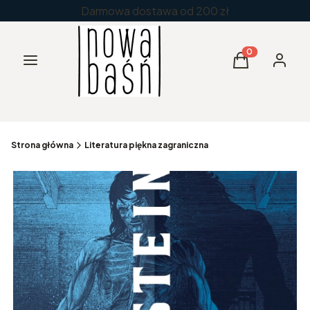
Darmowa dostawa od 200 zł
Menu
Produkty w kos
Koszyk
Zaloguj 
Strona główna
Literatura piękna zagraniczna