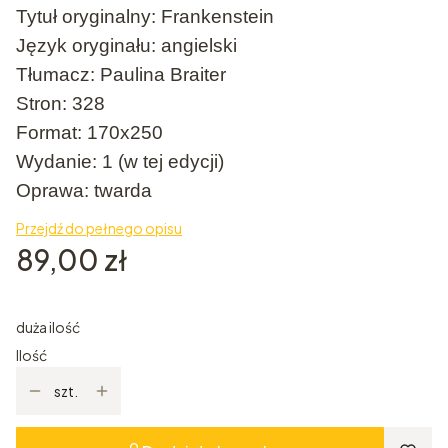
Tytuł oryginalny: Frankenstein
Język oryginału: angielski
Tłumacz: Paulina Braiter
Stron: 328
Format: 170x250
Wydanie: 1 (w tej edycji)
Oprawa: twarda
Przejdź do pełnego opisu
Cena
89,00 zł
duża ilość
Ilość
szt.