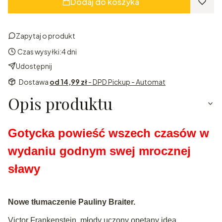
Dodaj do koszyka
Zapytaj o produkt
Czas wysyłki:
4 dni
Udostępnij
Dostawa
od 14,99 zł
- DPD Pickup - Automat
Opis produktu
Gotycka powieść wszech czasów w
wydaniu godnym swej mrocznej
sławy
Nowe tłumaczenie Pauliny
Braiter.
Victor Frankenstein, młody uczony opętany ideą