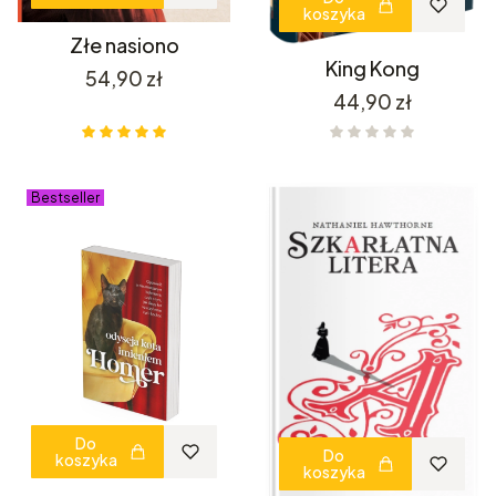
koszyka
Złe nasiono
King Kong
Cena
54,90 zł
Cena
44,90 zł
Bestseller
Do
Do
koszyka
koszyka