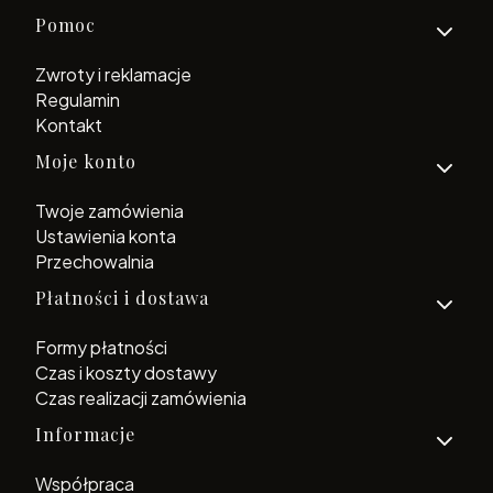
Linki w stopce
Pomoc
Zwroty i reklamacje
Regulamin
Kontakt
Moje konto
Twoje zamówienia
Ustawienia konta
Przechowalnia
Płatności i dostawa
Formy płatności
Czas i koszty dostawy
Czas realizacji zamówienia
Informacje
Współpraca