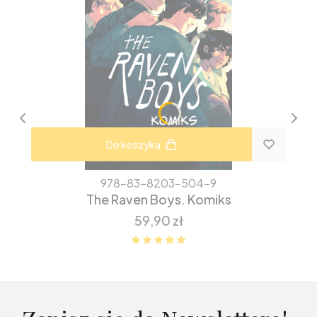
Do koszyka
978-83-8203-504-9
The Raven Boys. Komiks
Cena
59,90 zł