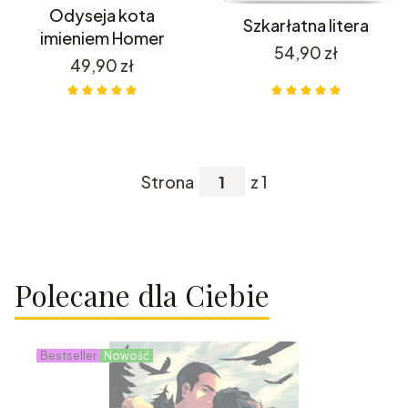
Odyseja kota
Szkarłatna litera
imieniem Homer
Cena
54,90 zł
Cena
49,90 zł
Strona
z 1
Polecane dla Ciebie
Bestseller
Nowość