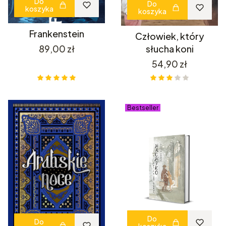
Do
Do
koszyka
koszyka
Frankenstein
Człowiek, który
Cena
89,00 zł
słucha koni
Cena
54,90 zł
Bestseller
Do
Do
koszyka