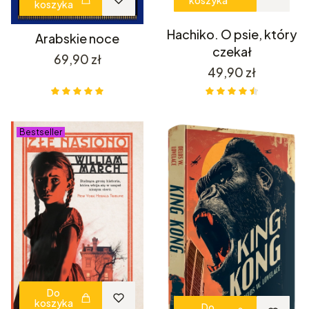
koszyka
Hachiko. O psie, który
Arabskie noce
czekał
Cena
69,90 zł
Cena
49,90 zł
Bestseller
Do
koszyka
Do