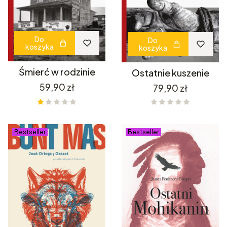
Do
Do
koszyka
koszyka
Śmierć w rodzinie
Ostatnie kuszenie
Cena
59,90 zł
Cena
79,90 zł
Bestseller
Bestseller