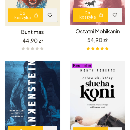
Do
Do
koszyka
koszyka
Ostatni Mohikanin
Bunt mas
Cena
54,90 zł
Cena
44,90 zł
Bestseller