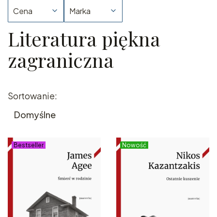
Cena
Marka
Literatura piękna
Koniec filtrów
zagraniczna
Lista produktów
Sortowanie:
Domyślne
Bestseller
Nowość