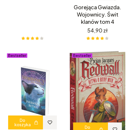
Gorejąca Gwiazda.
Wojownicy. Świt
klanów tom 4
Cena
54,90 zł
Bestseller
Bestseller
Do
koszyka
Do