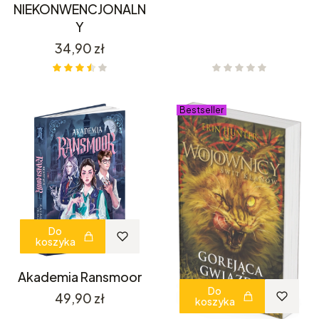
NIEKONWENCJONALN
Y
Cena
34,90 zł
Bestseller
Do
koszyka
Akademia Ransmoor
Do
Cena
49,90 zł
koszyka