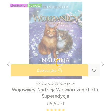
Bestseller
Nowość
Do koszyka
978-83-8203-515-5
Wojownicy. Nadzieja Wiewiórczego Lotu.
Superedycja
Cena
59,90 zł