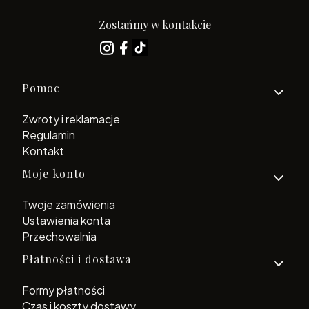
Zostańmy w kontakcie
Linki w stopce
Pomoc
Zwroty i reklamacje
Regulamin
Kontakt
Moje konto
Twoje zamówienia
Ustawienia konta
Przechowalnia
Płatności i dostawa
Formy płatności
Czas i koszty dostawy