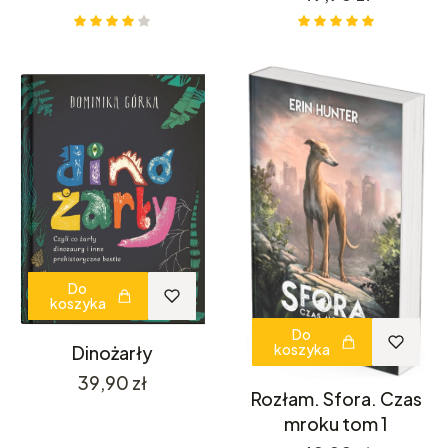
Do
koszyka
Do
koszyka
Dinożarły
Cena
39,90 zł
Rozłam. Sfora. Czas
mroku tom 1