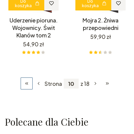
Do
Do
koszyka
koszyka
Uderzenie pioruna.
Mojra 2. Żniwa
Wojownicy. Świt
przepowiedni
Klanów tom 2
Cena
59,90 zł
Cena
54,90 zł
Strona
z 18
Wróć do pierwszej strony z produktami
Przejdź do os
Polecane dla Ciebie