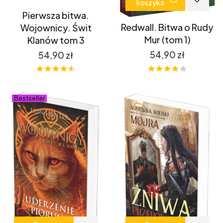
koszyka
Pierwsza bitwa.
Redwall. Bitwa o Rudy
Wojownicy. Świt
Mur (tom 1)
Klanów tom 3
Cena
54,90 zł
Cena
54,90 zł
Bestseller