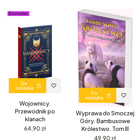
Bestseller
Do
koszyka
Do
koszyka
Wojownicy.
Przewodnik po
Wyprawa do Smoczej
klanach
Góry. Bambusowe
Cena
64,90 zł
Królestwo. Tom III
Cena
49,90 zł