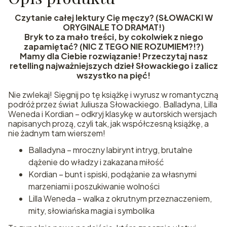
Czytanie całej lektury Cię męczy? (SŁOWACKI W
ORYGINALE TO DRAMAT!)
Bryk to za mało treści, by cokolwiek z niego
zapamiętać? (NIC Z TEGO NIE ROZUMIEM?!?)
Mamy dla Ciebie rozwiązanie! Przeczytaj nasz
retelling najważniejszych dzieł Słowackiego i zalicz
wszystko na pięć!
Nie zwlekaj! Sięgnij po tę książkę i wyrusz w romantyczną
podróż przez świat Juliusza Słowackiego. Balladyna, Lilla
Weneda i Kordian – odkryj klasykę w autorskich wersjach
napisanych prozą, czyli tak, jak współczesną książkę, a
nie żadnym tam wierszem!
Balladyna – mroczny labirynt intryg, brutalne
dążenie do władzy i zakazana miłość
Kordian – bunt i spiski, podążanie za własnymi
marzeniami i poszukiwanie wolności
Lilla Weneda – walka z okrutnym przeznaczeniem,
mity, słowiańska magia i symbolika