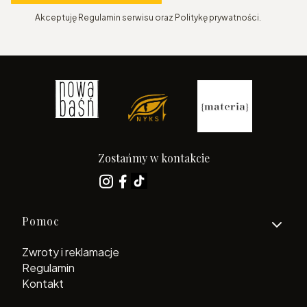
Akceptuję Regulamin serwisu oraz Politykę prywatności.
Zostańmy w kontakcie
Linki w stopce
Pomoc
Zwroty i reklamacje
Regulamin
Kontakt