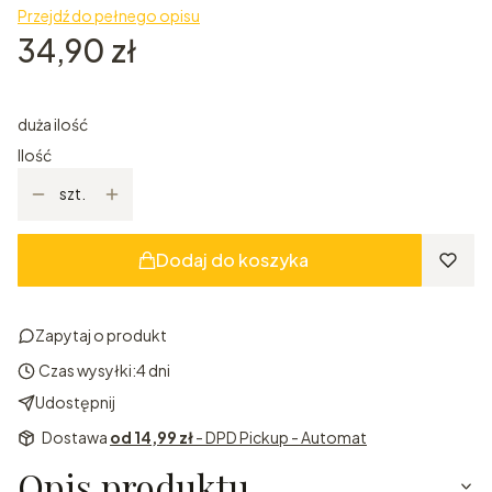
Przejdź do pełnego opisu
Cena
34,90 zł
duża ilość
Ilość
szt.
Dodaj do koszyka
Zapytaj o produkt
Czas wysyłki:
4 dni
Udostępnij
Dostawa
od 14,99 zł
- DPD Pickup - Automat
Opis produktu