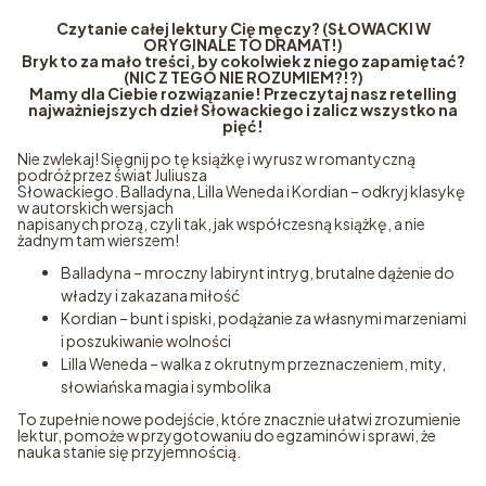
Czytanie całej lektury Cię męczy? (SŁOWACKI W
ORYGINALE TO DRAMAT!)
Bryk to za mało treści, by cokolwiek z niego zapamiętać?
(NIC Z TEGO NIE ROZUMIEM?!?)
Mamy dla Ciebie rozwiązanie! Przeczytaj nasz retelling
najważniejszych dzieł Słowackiego i zalicz wszystko na
pięć!
Nie zwlekaj! Sięgnij po tę książkę i wyrusz w romantyczną
podróż przez świat Juliusza
Słowackiego. Balladyna, Lilla Weneda i Kordian – odkryj klasykę
w autorskich wersjach
napisanych prozą, czyli tak, jak współczesną książkę, a nie
żadnym tam wierszem!
Balladyna – mroczny labirynt intryg, brutalne dążenie do
władzy i zakazana miłość
Kordian – bunt i spiski, podążanie za własnymi marzeniami
i poszukiwanie wolności
Lilla Weneda – walka z okrutnym przeznaczeniem, mity,
słowiańska magia i symbolika
To zupełnie nowe podejście, które znacznie ułatwi zrozumienie
lektur, pomoże w przygotowaniu do egzaminów i sprawi, że
nauka stanie się przyjemnością.