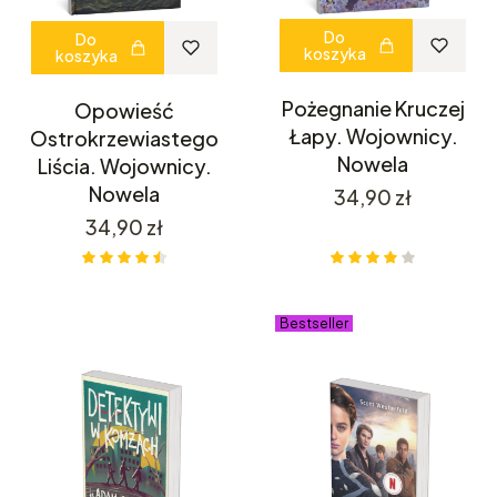
Do
Do
koszyka
koszyka
Pożegnanie Kruczej
Opowieść
Łapy. Wojownicy.
Ostrokrzewiastego
Nowela
Liścia. Wojownicy.
Nowela
Cena
34,90 zł
Cena
34,90 zł
Bestseller