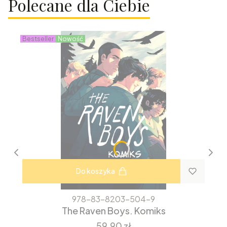
Polecane dla Ciebie
Bestseller
Nowość
Do koszyka
978-83-8203-504-9
The Raven Boys. Komiks
Cena
59,90 zł