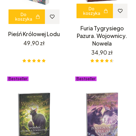
Do
koszyka
Do
koszyka
Furia Tygrysiego
Pieśń Królowej Lodu
Pazura. Wojownicy.
Cena
49,90 zł
Nowela
Cena
34,90 zł
Bestseller
Bestseller