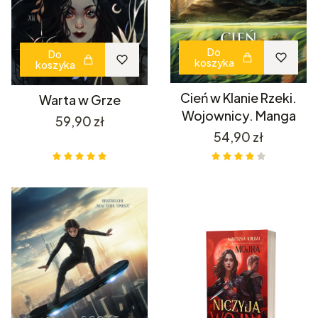
Do
Do
koszyka
koszyka
Cień w Klanie Rzeki.
Warta w Grze
Wojownicy. Manga
Cena
59,90 zł
Cena
54,90 zł