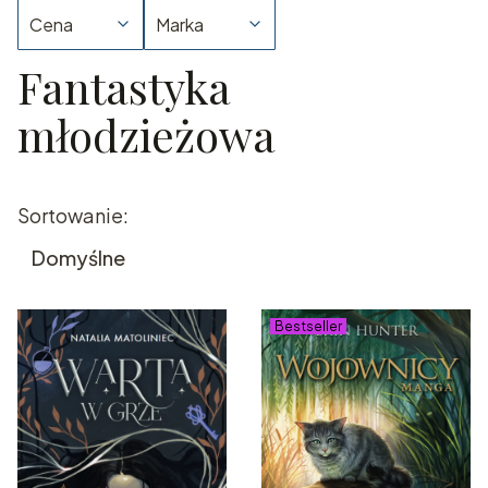
Cena
Marka
Fantastyka
Koniec filtrów
młodzieżowa
Lista produktów
Sortowanie:
Domyślne
Bestseller