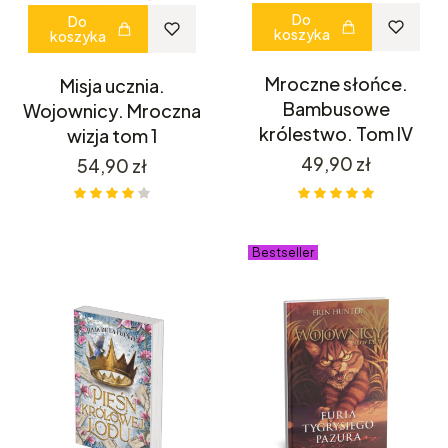
Do
Do
koszyka
koszyka
Mroczne słońce.
Misja ucznia.
Bambusowe
Wojownicy. Mroczna
królestwo. Tom IV
wizja tom 1
Cena
49,90 zł
Cena
54,90 zł
Bestseller