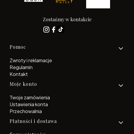
Zostańmy w kontakcie
Linki w stopce
Pomoc
Zwroty i reklamacje
Regulamin
Kontakt
Moje konto
Twoje zamówienia
Ustawienia konta
Przechowalnia
Płatności i dostawa