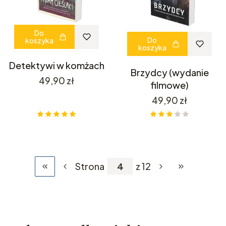
Do
Do
koszyka
koszyka
Detektywi w komżach
Brzydcy (wydanie
Cena
49,90 zł
filmowe)
Cena
49,90 zł
Strona
z 12
Wróć do pierwszej strony z produktami
Przejdź do os