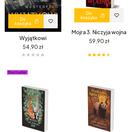
Do
koszyka
Do
koszyka
Mojra 3. Niczyja wojna
Wyjątkowi
Cena
59,90 zł
Cena
54,90 zł
Bestseller