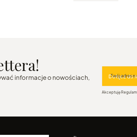
ttera!
Twój adres e
Dołącz do 
mywać informacje o nowościach,
Akceptuję Regulami