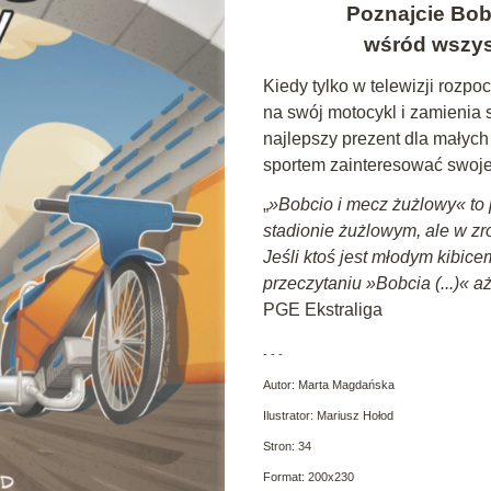
Poznajcie Bobc
wśród wszys
Kiedy tylko w telewizji rozp
na swój motocykl i zamienia
najlepszy prezent dla małych 
sportem zainteresować swoje
„
»
Bobcio
i mecz żużlowy« to p
stadionie żużlowym, ale w zr
Jeśli ktoś jest młodym kibice
przeczytaniu »
Bobcia (...)
« a
PGE Ekstraliga
- - -
Autor: Marta Magdańska
Ilustrator: Mariusz Hołod
Stron: 34
Format: 200x230