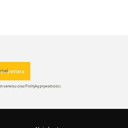
-mail
newslettera
n serwisu oraz Politykę prywatności.