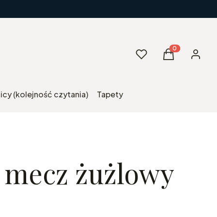
Ulubione
Produkty w kos
Koszyk
Zaloguj 
cy (kolejność czytania)
Tapety
i mecz żużlowy