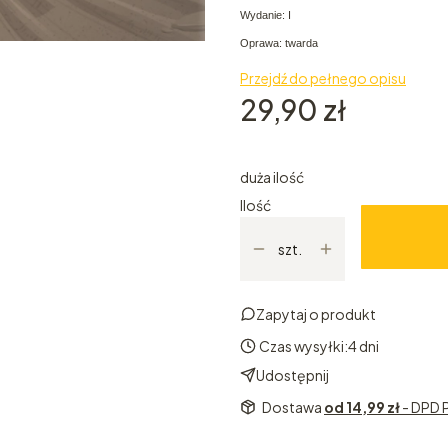
Wydanie: I
Oprawa: twarda
Przejdź do pełnego opisu
Cena
29,90 zł
duża ilość
Ilość
szt.
Zapytaj o produkt
Czas wysyłki:
4 dni
Udostępnij
Dostawa
od 14,99 zł
- DPD 