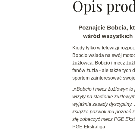
Opis pro
Poznajcie Bobcia, kt
wśród wszystkich 
Kiedy tylko w telewizji rozp
Bobcio wsiada na swój motoc
żużlowca. Bobcio i mecz żużl
fanów żużla - ale także tych 
sportem zainteresować swoje
„
»
Bobcio
i mecz żużlowy« to 
wizyty na stadionie żużlowym
wyjaśnia zasady dyscypliny. J
książka pozwoli mu poznać ż
się zobaczyć mecz PGE Ekstra
PGE Ekstraliga