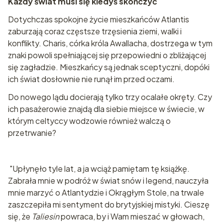
Każdy świat musi się kiedyś skończyć
Dotychczas spokojne życie mieszkańców Atlantis
zaburzają coraz częstsze trzęsienia ziemi, walki i
konflikty. Charis, córka króla Awallacha, dostrzega w tym
znaki powoli spełniającej się przepowiedni o zbliżającej
się zagładzie. Mieszkańcy są jednak sceptyczni, dopóki
ich świat dosłownie nie runął im przed oczami.
Do nowego lądu docierają tylko trzy ocalałe okręty. Czy
ich pasażerowie znajdą dla siebie miejsce w świecie, w
którym celtyccy wodzowie również walczą o
przetrwanie?
"Upłynęło tyle lat, a ja wciąż pamiętam tę książkę.
Zabrała mnie w podróż w świat snów i legend, nauczyła
mnie marzyć o Atlantydzie i Okrągłym Stole, na trwale
zaszczepiła mi sentyment do brytyjskiej mistyki. Cieszę
się, że
Taliesin
powraca, by i Wam mieszać w głowach,