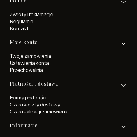
Linki w stopce
Pomoc
Zwroty i reklamacje
Regulamin
Kontakt
Moje konto
Twoje zamówienia
Ustawienia konta
Przechowalnia
Płatności i dostawa
Formy płatności
Czas i koszty dostawy
Czas realizacji zamówienia
Informacje