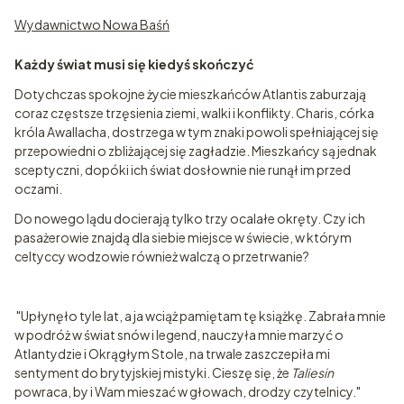
Wydawnictwo Nowa Baśń
Każdy świat musi się kiedyś skończyć
Dotychczas spokojne życie mieszkańców Atlantis zaburzają
coraz częstsze trzęsienia ziemi, walki i konflikty. Charis, córka
króla Awallacha, dostrzega w tym znaki powoli spełniającej się
przepowiedni o zbliżającej się zagładzie. Mieszkańcy są jednak
sceptyczni, dopóki ich świat dosłownie nie runął im przed
oczami.
Do nowego lądu docierają tylko trzy ocalałe okręty. Czy ich
pasażerowie znajdą dla siebie miejsce w świecie, w którym
celtyccy wodzowie również walczą o przetrwanie?
"Upłynęło tyle lat, a ja wciąż pamiętam tę książkę. Zabrała mnie
w podróż w świat snów i legend, nauczyła mnie marzyć o
Atlantydzie i Okrągłym Stole, na trwale zaszczepiła mi
sentyment do brytyjskiej mistyki. Cieszę się, że
Taliesin
powraca, by i Wam mieszać w głowach, drodzy czytelnicy."