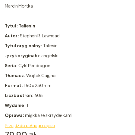
Marcin Mortka
Tytuł: Taliesin
Autor:
Stephen R. Lawhead
Tytuł oryginalny:
Taliesin
Język oryginału:
angielski
Seria:
Cykl Pendragon
Tłumacz:
Wojtek Cajgner
Format:
150 x 230 mm
Liczba stron:
608
Wydanie:
1
Oprawa:
miękka ze skrzydełkami
Przejdź do pełnego opisu
Cena
79,90 zł