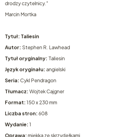
drodzy czytelnicy."
Marcin Mortka
Tytuł: Taliesin
Autor:
Stephen R. Lawhead
Tytuł oryginalny:
Taliesin
Język oryginału:
angielski
Seria:
Cykl Pendragon
Tłumacz:
Wojtek Cajgner
Format:
150 x 230 mm
Liczba stron:
608
Wydanie:
1
Oprawa:
miękka ze skrzydełkami