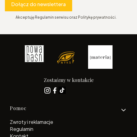
Dołącz do newslettera
Akceptuję Regulamin serwisu oraz Politykę prywatności.
Zostańmy w kontakcie
Linki w stopce
Pomoc
Zwroty i reklamacje
Regulamin
Kontakt