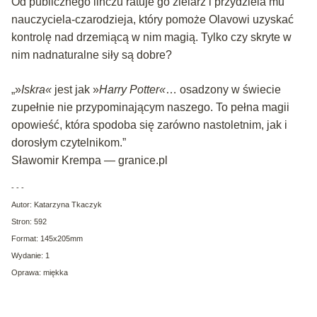
Od publicznego linczu ratuje go zielarz i przydziela mu
nauczyciela-czarodzieja, który pomoże Olavowi uzyskać
kontrolę nad drzemiącą w nim magią. Tylko czy skryte w
nim nadnaturalne siły są dobre?
„»
Iskra«
jest jak »
Harry Potter«
… osadzony w świecie
zupełnie nie przypominającym naszego. To pełna magii
opowieść, która spodoba się zarówno nastoletnim, jak i
dorosłym czytelnikom.”
Sławomir Krempa — granice.pl
- - -
Autor: Katarzyna Tkaczyk
Stron: 592
Format: 145x205mm
Wydanie: 1
Oprawa: miękka