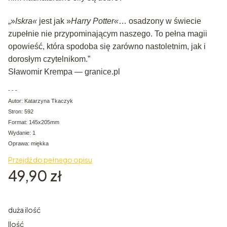
„»
Iskra«
jest jak »
Harry Potter«
… osadzony w świecie
zupełnie nie przypominającym naszego. To pełna magii
opowieść, która spodoba się zarówno nastoletnim, jak i
dorosłym czytelnikom.”
Sławomir Krempa — granice.pl
- - -
Autor: Katarzyna Tkaczyk
Stron: 592
Format: 145x205mm
Wydanie: 1
Oprawa: miękka
Przejdź do pełnego opisu
Cena
49,90 zł
duża ilość
Ilość