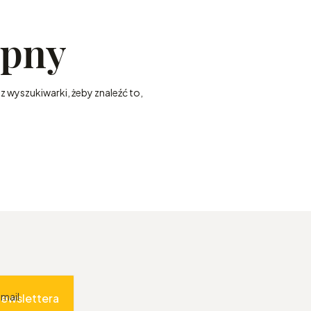
ępny
z wyszukiwarki, żeby znaleźć to,
-mail
newslettera