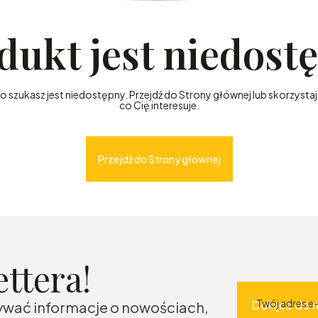
dukt jest niedost
szukasz jest niedostępny. Przejdź do Strony głównej lub skorzystaj 
co Cię interesuje.
Przejdź do Strony głównej
ttera!
Twój adres e
Dołącz do 
mywać informacje o nowościach,