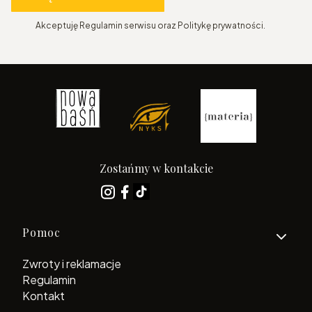
Akceptuję Regulamin serwisu oraz Politykę prywatności.
Zostańmy w kontakcie
Linki w stopce
Pomoc
Zwroty i reklamacje
Regulamin
Kontakt