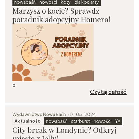
nowabaśń
nowości
koty
dla kociarzy
Marzysz o kocie? Sprawdź
poradnik adopcyjny Homera!
0
Czytaj całość
Wydawnictwo Nowa Baśń
17-05-2024
Aktualności
nowabaśń
starburst
nowości
YA
City break w Londynie? Odkryj
miasto z Jelly!