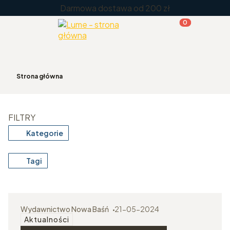
Darmowa dostawa od 200 zł
Menu
Produkty w kos
Koszyk
Zaloguj 
Strona główna
FILTRY
Kategorie
Tagi
Wydawnictwo Nowa Baśń
21-05-2024
Aktualności