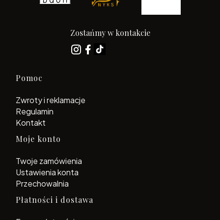
Zostańmy w kontakcie
Linki w stopce
Pomoc
Zwroty i reklamacje
Regulamin
Kontakt
Moje konto
Twoje zamówienia
Ustawienia konta
Przechowalnia
Płatności i dostawa