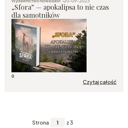
Wydawnictwo Nowa Baśń
20-09-2023
„Sfora” — apokalipsa to nie czas
dla samotników
0
Czytaj całość
Strona
z 3
Przejdź do ostatniej