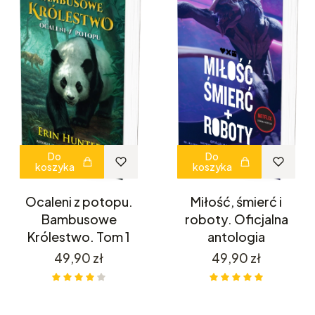
Do
Do
koszyka
koszyka
Ocaleni z potopu.
Miłość, śmierć i
Bambusowe
roboty. Oficjalna
Królestwo. Tom 1
antologia
Cena
Cena
49,90 zł
49,90 zł