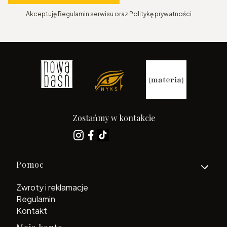
Akceptuję Regulamin serwisu oraz Politykę prywatności.
Zostańmy w kontakcie
Linki w stopce
Pomoc
Zwroty i reklamacje
Regulamin
Kontakt