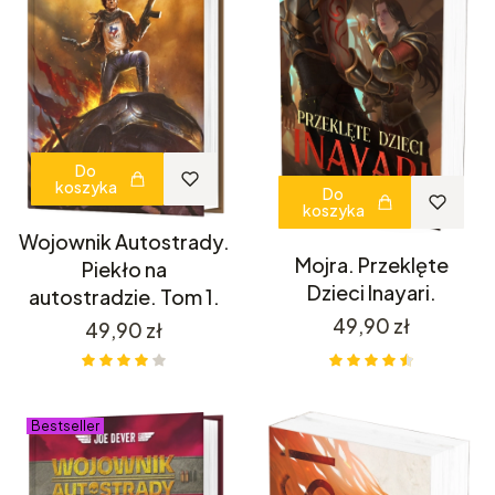
Do
koszyka
Do
koszyka
Wojownik Autostrady.
Mojra. Przeklęte
Piekło na
Dzieci Inayari.
autostradzie. Tom 1.
Cena
49,90 zł
Cena
49,90 zł
Bestseller