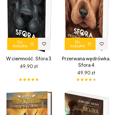
Do
Do
koszyka
koszyka
W ciemność. Sfora 3
Przerwana wędrówka.
Sfora 4
Cena
49,90 zł
Cena
49,90 zł