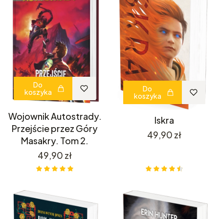
Do
Do
koszyka
koszyka
Wojownik Autostrady.
Iskra
Przejście przez Góry
Cena
49,90 zł
Masakry. Tom 2.
Cena
49,90 zł