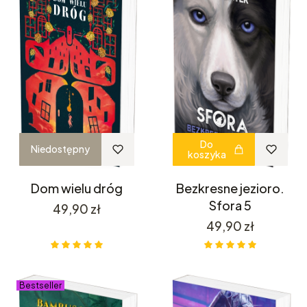
Do
Niedostępny
koszyka
Dom wielu dróg
Bezkresne jezioro.
Sfora 5
Cena
49,90 zł
Cena
49,90 zł
Bestseller