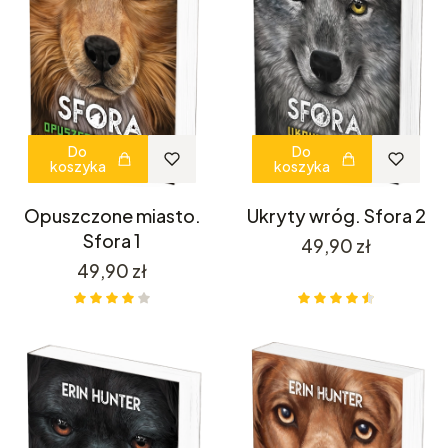
Do
Do
koszyka
koszyka
Opuszczone miasto.
Ukryty wróg. Sfora 2
Sfora 1
Cena
49,90 zł
Cena
49,90 zł