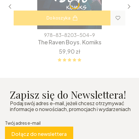
Do koszyka
978-83-8203-504-9
The Raven Boys. Komiks
Cena
59,90 zł
Zapisz się do Newslettera!
Podaj swój adres e-mail, jeżeli chcesz otrzymywać
informacje o nowościach, promocjach i wydarzeniach
Twój adres e-mail
Dołącz do newslettera